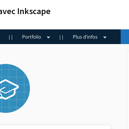
 avec Inkscape
oggle
Toggle
Toggle
||
Portfolio
||
Plus d’infos
ub-
sub-
sub-
enu
menu
menu