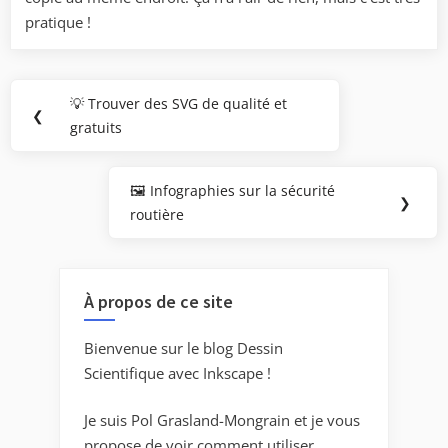
pratique !
Navigation
💡 Trouver des SVG de qualité et
Previous
❮
de
gratuits
Post:
l’article
🖼️ Infographies sur la sécurité
Next
❯
routière
Post:
À propos de ce site
Bienvenue sur le blog Dessin
Scientifique avec Inkscape !
Je suis Pol Grasland-Mongrain et je vous
propose de voir comment utiliser