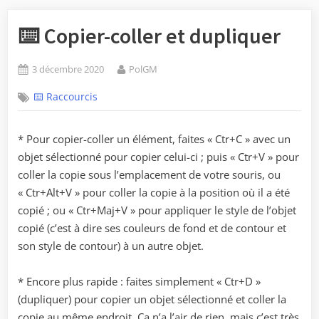
⌨️ Copier-coller et dupliquer
Posted
By
3 décembre 2020
PolGM
on
⌨️ Raccourcis
* Pour copier-coller un élément, faites « Ctr+C » avec un
objet sélectionné pour copier celui-ci ; puis « Ctr+V » pour
coller la copie sous l’emplacement de votre souris, ou
« Ctr+Alt+V » pour coller la copie à la position où il a été
copié ; ou « Ctr+Maj+V » pour appliquer le style de l’objet
copié (c’est à dire ses couleurs de fond et de contour et
son style de contour) à un autre objet.
* Encore plus rapide : faites simplement « Ctr+D »
(dupliquer) pour copier un objet sélectionné et coller la
copie au même endroit. Ça n’a l’air de rien, mais c’est très