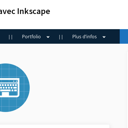
 avec Inkscape
oggle
Toggle
Toggle
||
Portfolio
||
Plus d’infos
ub-
sub-
sub-
enu
menu
menu