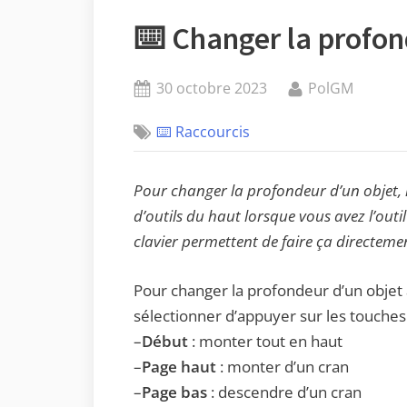
⌨️ Changer la profon
Posted
By
30 octobre 2023
PolGM
on
⌨️ Raccourcis
Pour changer la profondeur d’un objet, il
d’outils du haut lorsque vous avez l’outil
clavier permettent de faire ça directeme
Pour changer la profondeur d’un objet ave
sélectionner d’appuyer sur les touches 
–
Début
: monter tout en haut
–
Page haut
: monter d’un cran
–
Page bas
: descendre d’un cran