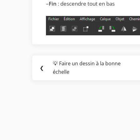
–
Fin
: descendre tout en bas
Navigation
💡 Faire un dessin à la bonne
Previous
❮
de
échelle
Post:
l’article