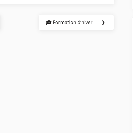
🎓 Formation d’hiver
❯
Next
Post: