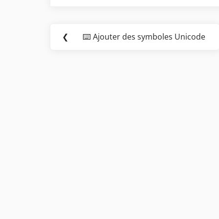
Navigation
❮
⌨️ Ajouter des symboles Unicode
Previous
de
Post:
l’article