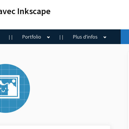
 avec Inkscape
oggle
Toggle
Toggle
||
Portfolio
||
Plus d’infos
ub-
sub-
sub-
enu
menu
menu