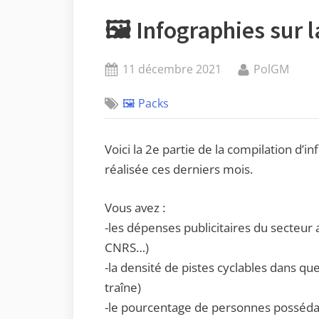
🖼️ Infographies sur l
Posted
By
11 décembre 2021
PolGM
on
🖼️ Packs
Voici la 2e partie de la compilation d’in
réalisée ces derniers mois.
Vous avez :
-les dépenses publicitaires du secteur
CNRS…)
-la densité de pistes cyclables dans qu
traîne)
-le pourcentage de personnes posséda