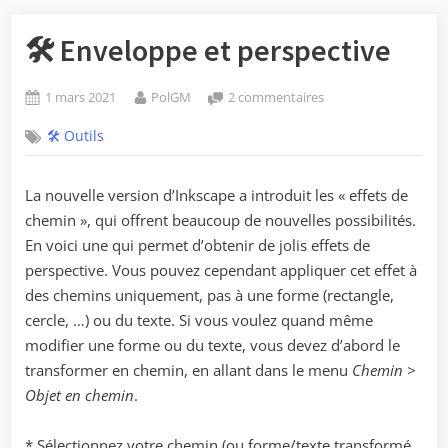
🛠️ Enveloppe et perspective
Posted
By
sur
1 mars 2021
PolGM
2 commentaires
on
🛠️
🛠️ Outils
Enveloppe
et
perspective
La nouvelle version d’Inkscape a introduit les « effets de
chemin », qui offrent beaucoup de nouvelles possibilités.
En voici une qui permet d’obtenir de jolis effets de
perspective. Vous pouvez cependant appliquer cet effet à
des chemins uniquement, pas à une forme (rectangle,
cercle, …) ou du texte. Si vous voulez quand même
modifier une forme ou du texte, vous devez d’abord le
transformer en chemin, en allant dans le menu
Chemin >
Objet en chemin
.
* Sélectionnez votre chemin (ou forme/texte transformé