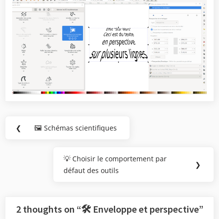
Navigation
❮
🖼️ Schémas scientifiques
Previous
de
Post:
l’article
💡 Choisir le comportement par
Next
❯
défaut des outils
Post:
2 thoughts on “
🛠️ Enveloppe et perspective
”