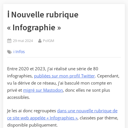
ℹ️ Nouvelle rubrique
« Infographie »
Posted
By
29 mai 2024
PolGM
on
ℹ️ Infos
Entre 2020 et 2023, j’ai réalisé une série de 80
infographies,
publiées sur mon profil Twitter
. Cependant,
vu la dérive de ce réseau, j’ai basculé mon compte en
privé et
migré sur Mastodon
, donc elles ne sont plus
accessibles.
Je les ai donc regroupées
dans une nouvelle rubrique de
ce site web appelée « Infographies »
, classées par thème,
disponible publiquement.